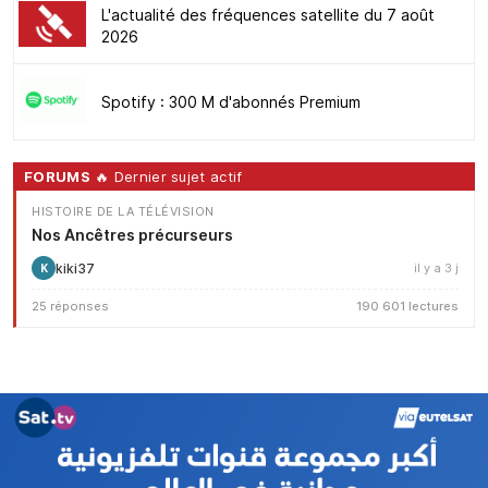
L'actualité des fréquences satellite du 7 août
2026
Spotify : 300 M d'abonnés Premium
FORUMS
🔥 Dernier sujet actif
HISTOIRE DE LA TÉLÉVISION
Nos Ancêtres précurseurs
kiki37
il y a 3 j
K
25 réponses
190 601 lectures