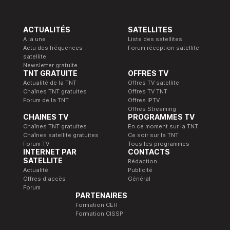
ACTUALITÉS
SATELLITES
A la une
Liste des satellites
Actu des fréquences
Forum réception satellite
satellite
Newsletter gratuite
TNT GRATUITE
OFFRES TV
Actualité de la TNT
Offres TV satellite
Chaînes TNT gratuites
Offres TV TNT
Forum de la TNT
Offres IPTV
Offres Streaming
CHAINES TV
PROGRAMMES TV
Chaînes TNT gratuites
En ce moment sur la TNT
Chaînes satellite gratuites
Ce soir sur la TNT
Forum TV
Tous les programmes
INTERNET PAR
CONTACTS
SATELLITE
Rédaction
Actualité
Publicité
Offres d'accès
Général
Forum
PARTENAIRES
Formation CEH
Formation CISSP