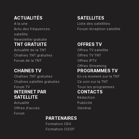
ACTUALITÉS
SATELLITES
A la une
Liste des satellites
Actu des fréquences
Forum réception satellite
satellite
Newsletter gratuite
TNT GRATUITE
OFFRES TV
Actualité de la TNT
Offres TV satellite
Chaînes TNT gratuites
Offres TV TNT
Forum de la TNT
Offres IPTV
Offres Streaming
CHAINES TV
PROGRAMMES TV
Chaînes TNT gratuites
En ce moment sur la TNT
Chaînes satellite gratuites
Ce soir sur la TNT
Forum TV
Tous les programmes
INTERNET PAR
CONTACTS
SATELLITE
Rédaction
Actualité
Publicité
Offres d'accès
Général
Forum
PARTENAIRES
Formation CEH
Formation CISSP