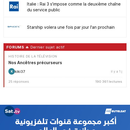
Italie : Rai 3 s'impose comme la deuxième chaîne
du service public
Starship volera une fois par jour l'an prochain
FORUMS
🔥 Dernier sujet actif
HISTOIRE DE LA TÉLÉVISION
Nos Ancêtres précurseurs
kiki37
il y a 1 j
K
25 réponses
190 361 lectures