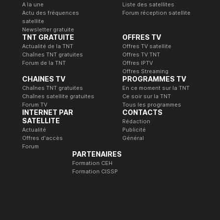
A la une
Liste des satellites
Actu des fréquences
Forum réception satellite
satellite
Newsletter gratuite
TNT GRATUITE
OFFRES TV
Actualité de la TNT
Offres TV satellite
Chaînes TNT gratuites
Offres TV TNT
Forum de la TNT
Offres IPTV
Offres Streaming
CHAINES TV
PROGRAMMES TV
Chaînes TNT gratuites
En ce moment sur la TNT
Chaînes satellite gratuites
Ce soir sur la TNT
Forum TV
Tous les programmes
INTERNET PAR
CONTACTS
SATELLITE
Rédaction
Actualité
Publicité
Offres d'accès
Général
Forum
PARTENAIRES
Formation CEH
Formation CISSP