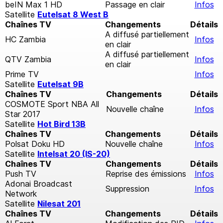
beIN Max 1 HD
Passage en clair
Infos
Satellite
Eutelsat 8 West B
Chaînes TV
Changements
Détails
A diffusé partiellement
HC Zambia
Infos
en clair
A diffusé partiellement
QTV Zambia
Infos
en clair
Prime TV
Infos
Satellite
Eutelsat 9B
Chaînes TV
Changements
Détails
COSMOTE Sport NBA All
Nouvelle chaîne
Infos
Star 2017
Satellite
Hot Bird 13B
Chaînes TV
Changements
Détails
Polsat Doku HD
Nouvelle chaîne
Infos
Satellite
Intelsat 20 (IS-20)
Chaînes TV
Changements
Détails
Push TV
Reprise des émissions
Infos
Adonai Broadcast
Suppression
Infos
Network
Satellite
Nilesat 201
Chaînes TV
Changements
Détails