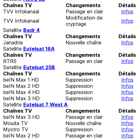
Chaînes TV
Changements
Détails
TVV Infokanaal
Passage en clair
Infos
Modification de
TVV Infokanaal
Infos
cryptage
Satellite
Badr 4
Chaînes TV
Changements
Détails
Janadria
Nouvelle chaîne
Infos
Satellite
Eutelsat 16A
Chaînes TV
Changements
Détails
RTRS
Passage en clair
Infos
Satellite
Eutelsat 25B
Chaînes TV
Changements
Détails
beIN Max 1 HD
Suppression
Infos
beIN Max 2 HD
Suppression
Infos
beIN Max 4 HD
Suppression
Infos
beIN Max 3 HD
Suppression
Infos
Satellite
Eutelsat 7 West A
Chaînes TV
Changements
Détails
beIN Max 3 HD
Passage en clair
Infos
Mouda TV
Nouvelle chaîne
Infos
Mystro TV
Suppression
Infos
beIN Max 2 HD
Passage en clair
Infos