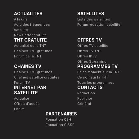
ACTUALITÉS
SATELLITES
A la une
Liste des satellites
Actu des fréquences
Forum réception satellite
satellite
Newsletter gratuite
TNT GRATUITE
OFFRES TV
Actualité de la TNT
Offres TV satellite
Chaînes TNT gratuites
Offres TV TNT
Forum de la TNT
Offres IPTV
Offres Streaming
CHAINES TV
PROGRAMMES TV
Chaînes TNT gratuites
En ce moment sur la TNT
Chaînes satellite gratuites
Ce soir sur la TNT
Forum TV
Tous les programmes
INTERNET PAR
CONTACTS
SATELLITE
Rédaction
Actualité
Publicité
Offres d'accès
Général
Forum
PARTENAIRES
Formation CEH
Formation CISSP