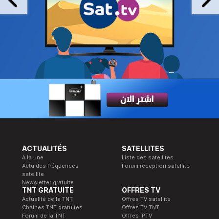
ACTUALITÉS
SATELLITES
A la une
Liste des satellites
Actu des fréquences
Forum réception satellite
satellite
Newsletter gratuite
TNT GRATUITE
OFFRES TV
Actualité de la TNT
Offres TV satellite
Chaînes TNT gratuites
Offres TV TNT
Forum de la TNT
Offres IPTV