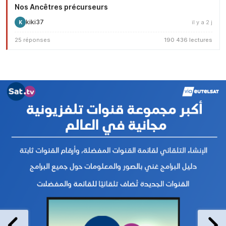
Nos Ancêtres précurseurs
kiki37
il y a 2 j
K
25 réponses
190 436 lectures