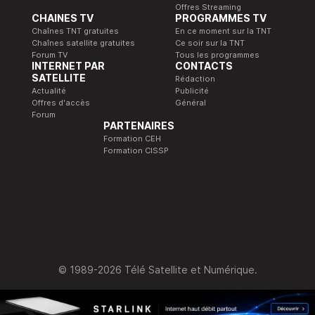
Offres Streaming
CHAINES TV
PROGRAMMES TV
Chaînes TNT gratuites
En ce moment sur la TNT
Chaînes satellite gratuites
Ce soir sur la TNT
Forum TV
Tous les programmes
INTERNET PAR
CONTACTS
SATELLITE
Rédaction
Actualité
Publicité
Offres d'accès
Général
Forum
PARTENAIRES
Formation CEH
Formation CISSP
© 1989-2026 Télé Satellite et Numérique.
Accès simplifié
Ajoutez Télé Satellite & Numérique en 1 clic !
Comment faire ?
Plus tard
Ne plus afficher