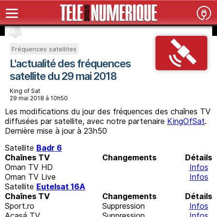
Fréquences satellites
L'actualité des fréquences
satellite du 29 mai 2018
King of Sat
29 mai 2018 à 10h50
Les modifications du jour des fréquences des chaînes TV
diffusées par satellite, avec notre partenaire
KingOfSat
.
Dernière mise à jour à 23h50
Satellite
Badr 6
Chaînes TV
Changements
Détails
Oman TV HD
Infos
Oman TV Live
Infos
Satellite
Eutelsat 16A
Chaînes TV
Changements
Détails
Sport.ro
Suppression
Infos
Acasá TV
Suppression
Infos