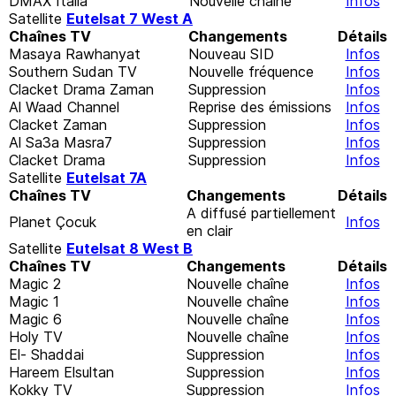
DMAX Italia
Nouvelle chaîne
Infos
Satellite
Eutelsat 7 West A
Chaînes TV
Changements
Détails
Masaya Rawhanyat
Nouveau SID
Infos
Southern Sudan TV
Nouvelle fréquence
Infos
Clacket Drama Zaman
Suppression
Infos
Al Waad Channel
Reprise des émissions
Infos
Clacket Zaman
Suppression
Infos
Al Sa3a Masra7
Suppression
Infos
Clacket Drama
Suppression
Infos
Satellite
Eutelsat 7A
Chaînes TV
Changements
Détails
A diffusé partiellement
Planet Çocuk
Infos
en clair
Satellite
Eutelsat 8 West B
Chaînes TV
Changements
Détails
Magic 2
Nouvelle chaîne
Infos
Magic 1
Nouvelle chaîne
Infos
Magic 6
Nouvelle chaîne
Infos
Holy TV
Nouvelle chaîne
Infos
El- Shaddai
Suppression
Infos
Hareem Elsultan
Suppression
Infos
Kokky TV
Suppression
Infos