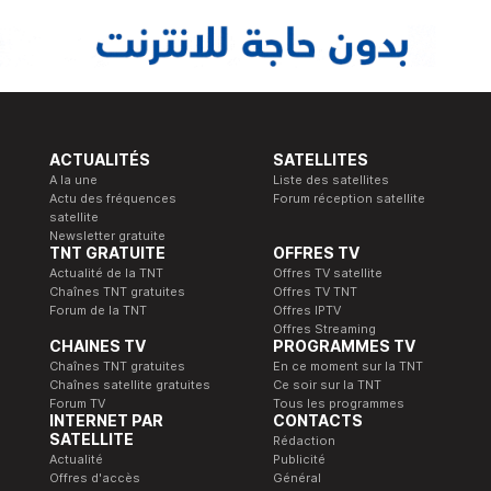
ACTUALITÉS
SATELLITES
A la une
Liste des satellites
Actu des fréquences
Forum réception satellite
satellite
Newsletter gratuite
TNT GRATUITE
OFFRES TV
Actualité de la TNT
Offres TV satellite
Chaînes TNT gratuites
Offres TV TNT
Forum de la TNT
Offres IPTV
Offres Streaming
CHAINES TV
PROGRAMMES TV
Chaînes TNT gratuites
En ce moment sur la TNT
Chaînes satellite gratuites
Ce soir sur la TNT
Forum TV
Tous les programmes
INTERNET PAR
CONTACTS
SATELLITE
Rédaction
Actualité
Publicité
Offres d'accès
Général