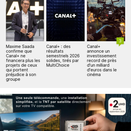
3
Maxime Saada
Canal+ : des
Canal+
C
L+
confirme que
résultats
annonce un
p
Canal+ ne
semestriels 2026
investissement
m
financera plus les
solides, tirés par
record de près
i
projets de ceux
MultiChoice
d'un milliard
p
qui portent
d'euros dans le
préjudice à son
cinéma
groupe