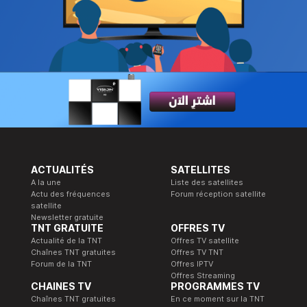
ACTUALITÉS
SATELLITES
A la une
Liste des satellites
Actu des fréquences
Forum réception satellite
satellite
Newsletter gratuite
TNT GRATUITE
OFFRES TV
Actualité de la TNT
Offres TV satellite
Chaînes TNT gratuites
Offres TV TNT
Forum de la TNT
Offres IPTV
Offres Streaming
CHAINES TV
PROGRAMMES TV
Chaînes TNT gratuites
En ce moment sur la TNT