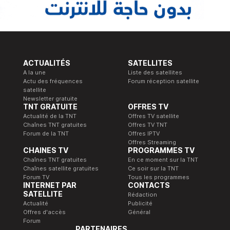
ACTUALITÉS
SATELLITES
A la une
Liste des satellites
Actu des fréquences
Forum réception satellite
satellite
Newsletter gratuite
TNT GRATUITE
OFFRES TV
Actualité de la TNT
Offres TV satellite
Chaînes TNT gratuites
Offres TV TNT
Forum de la TNT
Offres IPTV
Offres Streaming
CHAINES TV
PROGRAMMES TV
Chaînes TNT gratuites
En ce moment sur la TNT
Chaînes satellite gratuites
Ce soir sur la TNT
Forum TV
Tous les programmes
INTERNET PAR
CONTACTS
SATELLITE
Rédaction
Actualité
Publicité
Offres d'accès
Général
Forum
PARTENAIRES