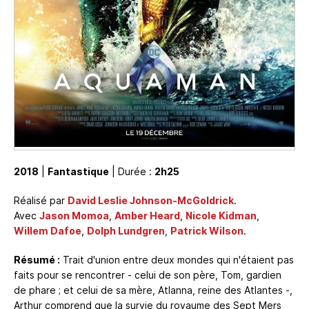
2018
|
Fantastique
| Durée :
2h25
Réalisé par
David Leslie Johnson-McGoldrick
.
Avec
Jason Momoa
,
Amber Heard
,
Nicole Kidman
,
Willem Dafoe
,
Dolph Lundgren
,
Patrick Wilson
.
Résumé :
Trait d'union entre deux mondes qui n'étaient pas
faits pour se rencontrer - celui de son père, Tom, gardien
de phare ; et celui de sa mère, Atlanna, reine des Atlantes -,
Arthur comprend que la survie du royaume des Sept Mers