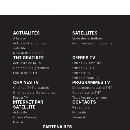
ACTUALITÉS
SATELLITES
A la une
Liste des satellites
Actu des fréquences
Forum réception satellite
satellite
Newsletter gratuite
TNT GRATUITE
OFFRES TV
Actualité de la TNT
Offres TV satellite
Chaînes TNT gratuites
Offres TV TNT
Forum de la TNT
Offres IPTV
Offres Streaming
CHAINES TV
PROGRAMMES TV
Chaînes TNT gratuites
En ce moment sur la TNT
Chaînes satellite gratuites
Ce soir sur la TNT
Forum TV
Tous les programmes
INTERNET PAR
CONTACTS
SATELLITE
Rédaction
Actualité
Publicité
Offres d'accès
Général
Forum
PARTENAIRES