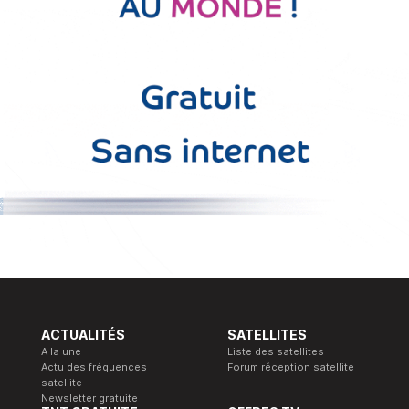
ACTUALITÉS
SATELLITES
A la une
Liste des satellites
Actu des fréquences
Forum réception satellite
satellite
Newsletter gratuite