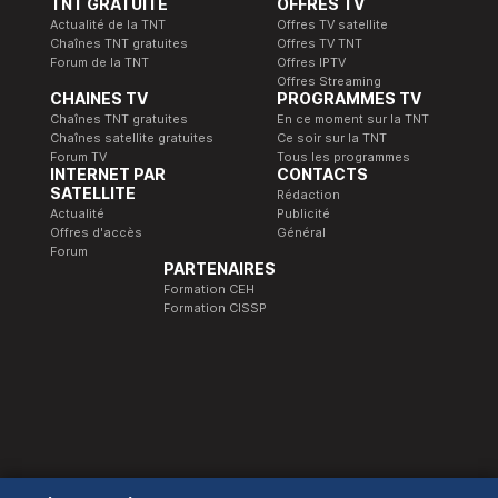
TNT GRATUITE
OFFRES TV
Actualité de la TNT
Offres TV satellite
Chaînes TNT gratuites
Offres TV TNT
Forum de la TNT
Offres IPTV
Offres Streaming
CHAINES TV
PROGRAMMES TV
Chaînes TNT gratuites
En ce moment sur la TNT
Chaînes satellite gratuites
Ce soir sur la TNT
Forum TV
Tous les programmes
INTERNET PAR
CONTACTS
SATELLITE
Rédaction
Actualité
Publicité
Offres d'accès
Général
Forum
PARTENAIRES
Formation CEH
Formation CISSP
© 1989-2026 Télé Satellite et Numérique.