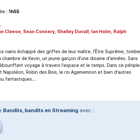
ée :
1h55
.
hn Cleese
,
Sean Connery
,
Shelley Duvall
,
Ian Holm
,
Ralph
six nains échappé des griffes de leur maître, l'Être Suprême, tomb
a chambre de Kevin, un jeune garçon d'une dizaine d'années. Sans
un ébouriffant voyage à travers l'espace et le temps. Dans ce périple,
 Napoléon, Robin des Bois, le roi Agamemnon et bien d'autres
u fantastiques...
te
Bandits, bandits en Streaming
avec :