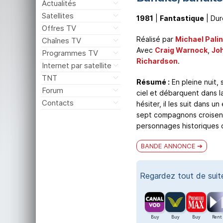
Actualités
Satellites
1981
|
Fantastique
| Dur
Offres TV
Réalisé par
Michael Palin
Chaînes TV
Avec
Craig Warnock
,
Jo
Programmes TV
Richardson
.
Internet par satellite
TNT
Résumé :
En pleine nuit, 
Forum
ciel et débarquent dans l
Contacts
hésiter, il les suit dans 
sept compagnons croisent
personnages historiques o
BANDE ANNONCE
Regardez tout de sui