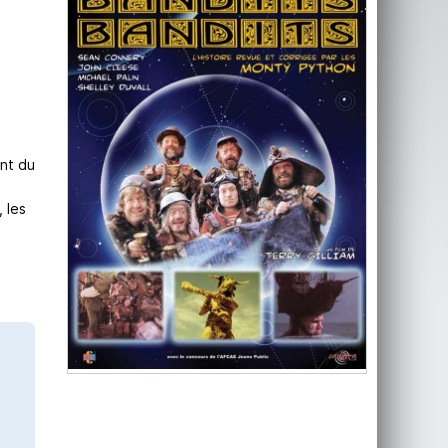
ent du
 les