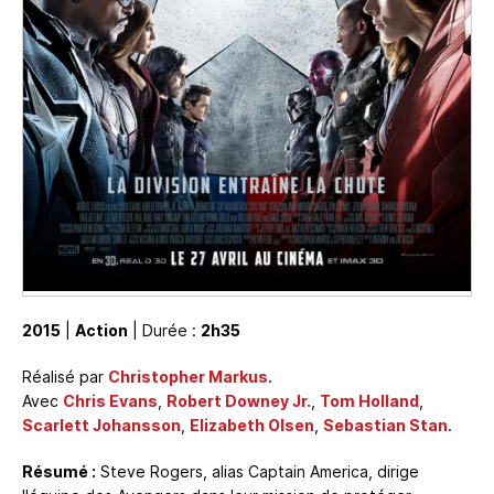
2015
|
Action
| Durée :
2h35
Réalisé par
Christopher Markus
.
Avec
Chris Evans
,
Robert Downey Jr.
,
Tom Holland
,
Scarlett Johansson
,
Elizabeth Olsen
,
Sebastian Stan
.
Résumé :
Steve Rogers, alias Captain America, dirige