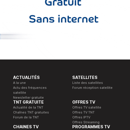
ACTUALITÉS
SATELLITES
A la une
Liste des satellites
Actu des fréquences
Forum réception satellite
satellite
Newsletter gratuite
TNT GRATUITE
OFFRES TV
Actualité de la TNT
Offres TV satellite
Chaînes TNT gratuites
Offres TV TNT
Forum de la TNT
Offres IPTV
Offres Streaming
CHAINES TV
PROGRAMMES TV