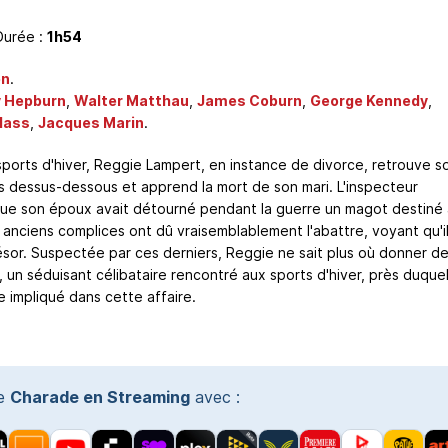
Durée :
1h54
en
.
 Hepburn
,
Walter Matthau
,
James Coburn
,
George Kennedy
,
lass
,
Jacques Marin
.
ports d'hiver, Reggie Lampert, en instance de divorce, retrouve s
 dessus-dessous et apprend la mort de son mari. L'inspecteur
que son époux avait détourné pendant la guerre un magot destiné 
 anciens complices ont dû vraisemblablement l'abattre, voyant qu'i
résor. Suspectée par ces derniers, Reggie ne sait plus où donner de
un séduisant célibataire rencontré aux sports d'hiver, près duquel
e impliqué dans cette affaire.
te
Charade en Streaming
avec :