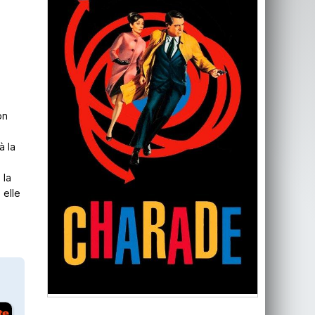
on
à la
l
 la
 elle