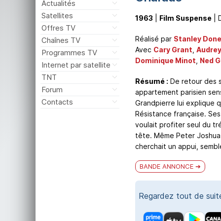
Actualités
Satellites
1963
|
Film Suspense
| 
Offres TV
Réalisé par
Stanley Don
Chaînes TV
Avec
Cary Grant
,
Audrey
Programmes TV
Dominique Minot
,
Ned G
Internet par satellite
TNT
Résumé :
De retour des s
Forum
appartement parisien sens
Contacts
Grandpierre lui explique 
Résistance française. Ses
voulait profiter seul du t
tête. Même Peter Joshua, 
cherchait un appui, sembl
BANDE ANNONCE
Regardez tout de sui