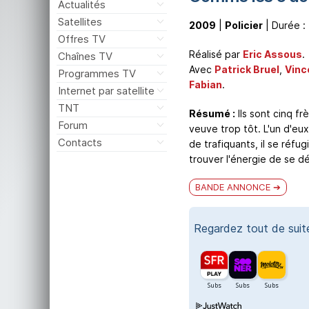
Actualités
Satellites
2009
|
Policier
| Durée :
Offres TV
Réalisé par
Eric Assous
.
Chaînes TV
Avec
Patrick Bruel
,
Vinc
Programmes TV
Fabian
.
Internet par satellite
TNT
Résumé :
Ils sont cinq f
Forum
veuve trop tôt. L'un d'eux 
Contacts
de trafiquants, il se réfu
trouver l'énergie de se d
BANDE ANNONCE
Regardez tout de sui