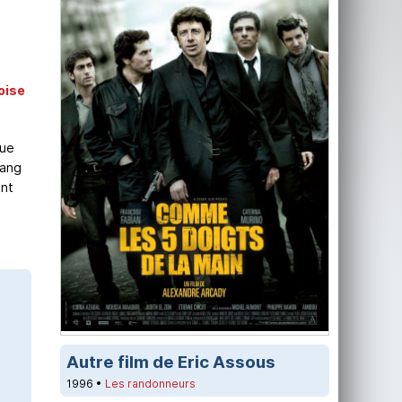
oise
nue
gang
ont
Autre film de Eric Assous
1996 •
Les randonneurs