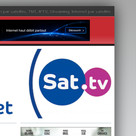
n par satellite
,
TNT
,
IPTV
,
Streaming
,
Internet par satellite