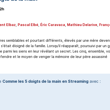
2h
ent Elbaz
,
Pascal Elbé
,
Éric Caravaca
,
Mathieu Delarive
,
Franç
rères semblables et pourtant différents, élevés par une mère deve
s'était éloigné de la famille. Lorsqu'il réapparaît, poursuivi par un 
gie parmi les siens en leur révélant un secret. Les cinq, ensemble, v
éfendre et le moyen de venger la mémoire de leur père assassiné
te
Comme les 5 doigts de la main en Streaming
avec :