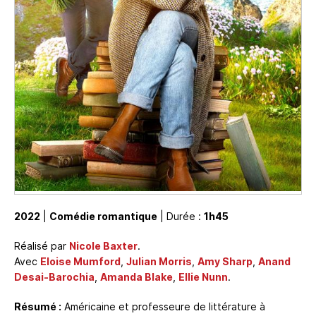
2022
|
Comédie romantique
| Durée :
1h45
Réalisé par
Nicole Baxter
.
Avec
Eloise Mumford
,
Julian Morris
,
Amy Sharp
,
Anand
Desai-Barochia
,
Amanda Blake
,
Ellie Nunn
.
Résumé :
Américaine et professeure de littérature à