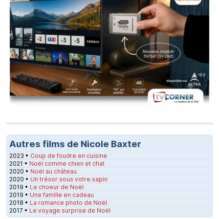
Autres films de Nicole Baxter
2023 •
Coup de foudre en cuisine
2021 •
Noël comme chien et chat
2020 •
Noël au château
2020 •
Un trésor sous votre sapin
2019 •
Le choeur de Noël
2019 •
Une famille en cadeau
2018 •
La romance photo de Noël
2017 •
Le voyage surprise de Noël