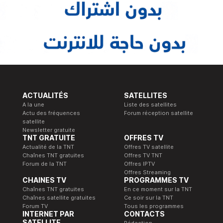
ACTUALITÉS
SATELLITES
A la une
Liste des satellites
Actu des fréquences
Forum réception satellite
satellite
Newsletter gratuite
TNT GRATUITE
OFFRES TV
Actualité de la TNT
Offres TV satellite
Chaînes TNT gratuites
Offres TV TNT
Forum de la TNT
Offres IPTV
Offres Streaming
CHAINES TV
PROGRAMMES TV
Chaînes TNT gratuites
En ce moment sur la TNT
Chaînes satellite gratuites
Ce soir sur la TNT
Forum TV
Tous les programmes
INTERNET PAR
CONTACTS
SATELLITE
Rédaction