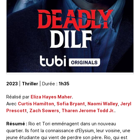
2023
|
Thriller
| Durée :
1h35
Réalisé par
Eliza Hayes Maher
.
Avec
Curtis Hamilton
,
Sofia Bryant
,
Naomi Walley
,
Jeryl
Prescott
,
Zach Sowers
,
Tharen Jerome Todd Jr.
.
Résumé :
Rio et Tori emménagent dans un nouveau
quartier. Ils font la connaissance d'Elysium, leur voisine, une
jeune étudiante qui vient de perdre son père. Rio, qui est