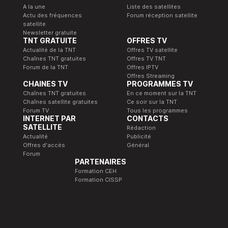
A la une
Liste des satellites
Actu des fréquences
Forum réception satellite
satellite
Newsletter gratuite
TNT GRATUITE
OFFRES TV
Actualité de la TNT
Offres TV satellite
Chaînes TNT gratuites
Offres TV TNT
Forum de la TNT
Offres IPTV
Offres Streaming
CHAINES TV
PROGRAMMES TV
Chaînes TNT gratuites
En ce moment sur la TNT
Chaînes satellite gratuites
Ce soir sur la TNT
Forum TV
Tous les programmes
INTERNET PAR
CONTACTS
SATELLITE
Rédaction
Actualité
Publicité
Offres d'accès
Général
Forum
PARTENAIRES
Formation CEH
Formation CISSP