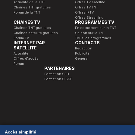
Actualité de la TNT
Offres TV satellite
Chaînes TNT gratuites
Offres TV TNT
Forum de la TNT
Offres IPTV
Offres Streaming
CHAINES TV
PROGRAMMES TV
Chaînes TNT gratuites
En ce moment sur la TNT
Chaînes satellite gratuites
Ce soir sur la TNT
Forum TV
Tous les programmes
INTERNET PAR
CONTACTS
SATELLITE
Rédaction
Actualité
Publicité
Offres d'accès
Général
Forum
PARTENAIRES
Formation CEH
Formation CISSP
© 1989-2026 Télé Satellite et Numérique.
Accès simplifié