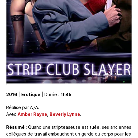
2016
|
Erotique
| Durée :
1h45
Réalisé par
N/A
.
Avec
Amber Rayne
,
Beverly Lynne
.
Résumé :
Quand une stripteaseuse est tuée, ses anciennes
collègues de travail embauchent un garde du corps pour les