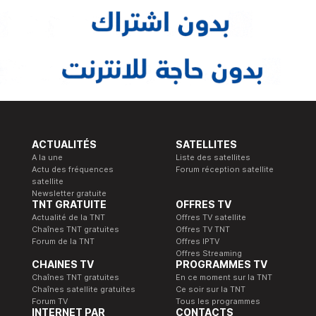
ACTUALITÉS
SATELLITES
A la une
Liste des satellites
Actu des fréquences
Forum réception satellite
satellite
Newsletter gratuite
TNT GRATUITE
OFFRES TV
Actualité de la TNT
Offres TV satellite
Chaînes TNT gratuites
Offres TV TNT
Forum de la TNT
Offres IPTV
Offres Streaming
CHAINES TV
PROGRAMMES TV
Chaînes TNT gratuites
En ce moment sur la TNT
Chaînes satellite gratuites
Ce soir sur la TNT
Forum TV
Tous les programmes
INTERNET PAR
CONTACTS