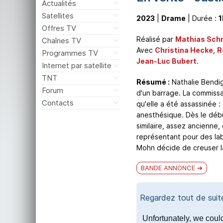
Actualités
Satellites
2023
|
Drame
| Durée :
1
Offres TV
Réalisé par
Mathias Schn
Chaînes TV
Avec
Christina Hecke
,
R
Programmes TV
Jean-Luc Bubert
.
Internet par satellite
TNT
Résumé :
Nathalie Bendig
Forum
d'un barrage. La commiss
Contacts
qu'elle a été assassinée :
anesthésique. Dès le débu
similaire, assez ancienne,
représentant pour des lab
Mohn décide de creuser l
BANDE ANNONCE
Regardez tout de sui