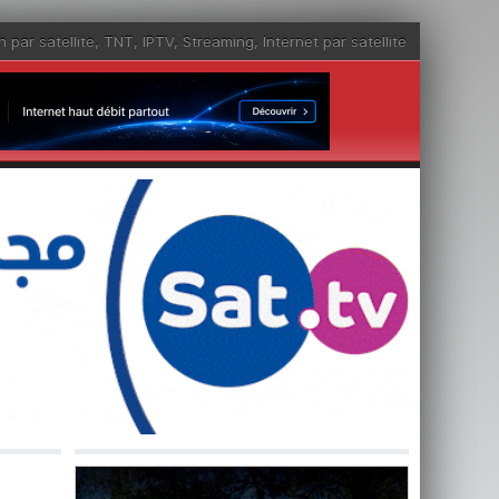
n par satellite
,
TNT
,
IPTV
,
Streaming
,
Internet par satellite