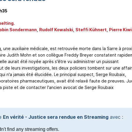
h35
elting
.
obin Sondermann
,
Rudolf Kowalski
,
Steffi Kühnert
,
Pierre Kiwi
, une auxiliaire médicale, est retrouvée morte dans la Sarre à prox
aire Judith Mohn et son collègue Freddy Breyer constatent rapide
 elle aurait été noyée après s'être vu administrer un puissant
t de leurs investigations, les deux policiers tombent sur une affai
 qui n'a jamais été élucidée. Le principal suspect, Serge Roubaix,
oratoires pharmaceutiques, avait été relaxé faute de preuves. Ju
a piste et de contacter l'ancien avocat de Serge Roubaix
te
En vérité - Justice sera rendue en Streaming
avec :