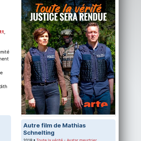
tt
,
imité
ment
re
dith
Autre film de Mathias
Schnelting
2018 •
Toute la vérité - Avatar meurtrier