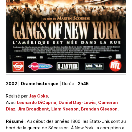
2002
|
Drame historique
| Durée :
2h45
Réalisé par
Jay Coks
.
Avec
Leonardo DiCaprio
,
Daniel Day-Lewis
,
Cameron
Diaz
,
Jim Broadbent
,
Liam Neeson
,
Brendan Gleeson
.
Résumé :
Au début des années 1860, les États-Unis sont au
bord de la guerre de Sécession. À New York, la corruption a