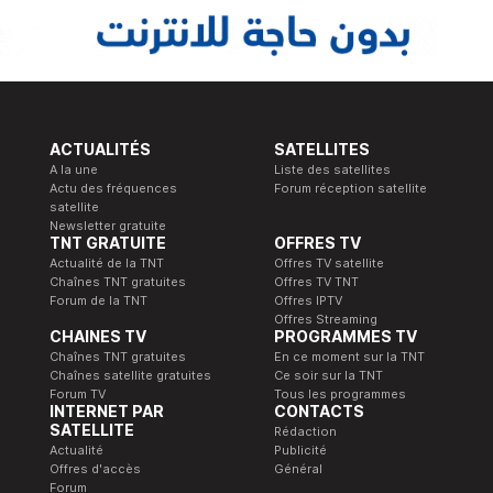
ACTUALITÉS
SATELLITES
A la une
Liste des satellites
Actu des fréquences
Forum réception satellite
satellite
Newsletter gratuite
TNT GRATUITE
OFFRES TV
Actualité de la TNT
Offres TV satellite
Chaînes TNT gratuites
Offres TV TNT
Forum de la TNT
Offres IPTV
Offres Streaming
CHAINES TV
PROGRAMMES TV
Chaînes TNT gratuites
En ce moment sur la TNT
Chaînes satellite gratuites
Ce soir sur la TNT
Forum TV
Tous les programmes
INTERNET PAR
CONTACTS
SATELLITE
Rédaction
Actualité
Publicité
Offres d'accès
Général
Forum