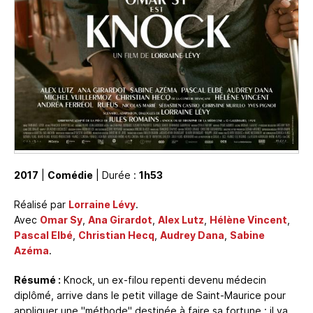
2017
|
Comédie
| Durée :
1h53
Réalisé par
Lorraine Lévy
.
Avec
Omar Sy
,
Ana Girardot
,
Alex Lutz
,
Hélène Vincent
,
Pascal Elbé
,
Christian Hecq
,
Audrey Dana
,
Sabine
Azéma
.
Résumé :
Knock, un ex-filou repenti devenu médecin
diplômé, arrive dans le petit village de Saint-Maurice pour
appliquer une "méthode" destinée à faire sa fortune : il va