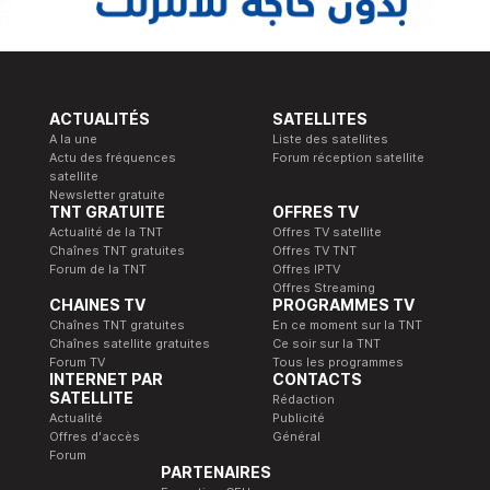
ACTUALITÉS
SATELLITES
A la une
Liste des satellites
Actu des fréquences
Forum réception satellite
satellite
Newsletter gratuite
TNT GRATUITE
OFFRES TV
Actualité de la TNT
Offres TV satellite
Chaînes TNT gratuites
Offres TV TNT
Forum de la TNT
Offres IPTV
Offres Streaming
CHAINES TV
PROGRAMMES TV
Chaînes TNT gratuites
En ce moment sur la TNT
Chaînes satellite gratuites
Ce soir sur la TNT
Forum TV
Tous les programmes
INTERNET PAR
CONTACTS
SATELLITE
Rédaction
Actualité
Publicité
Offres d'accès
Général
Forum
PARTENAIRES