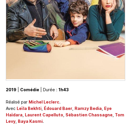
2019
|
Comédie
| Durée :
1h43
Réalisé par
Michel Leclerc
.
Avec
Leïla Bekhti
,
Édouard Baer
,
Ramzy Bedia
,
Eye
Haïdara
,
Laurent Capelluto
,
Sébastien Chassagne
,
Tom
Levy
,
Baya Kasmi
.