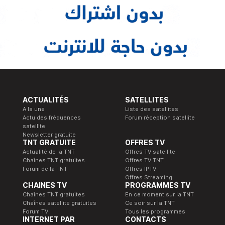
ACTUALITÉS
SATELLITES
A la une
Liste des satellites
Actu des fréquences
Forum réception satellite
satellite
Newsletter gratuite
TNT GRATUITE
OFFRES TV
Actualité de la TNT
Offres TV satellite
Chaînes TNT gratuites
Offres TV TNT
Forum de la TNT
Offres IPTV
Offres Streaming
CHAINES TV
PROGRAMMES TV
Chaînes TNT gratuites
En ce moment sur la TNT
Chaînes satellite gratuites
Ce soir sur la TNT
Forum TV
Tous les programmes
INTERNET PAR
CONTACTS