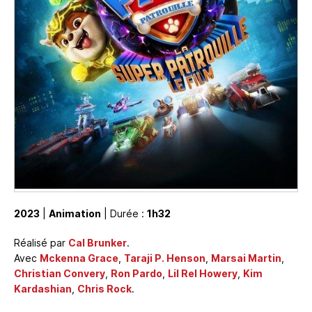
2023
|
Animation
| Durée :
1h32
Réalisé par
Cal Brunker
.
Avec
Mckenna Grace
,
Taraji P. Henson
,
Marsai Martin
,
Christian Convery
,
Ron Pardo
,
Lil Rel Howery
,
Kim
Kardashian
,
Chris Rock
.