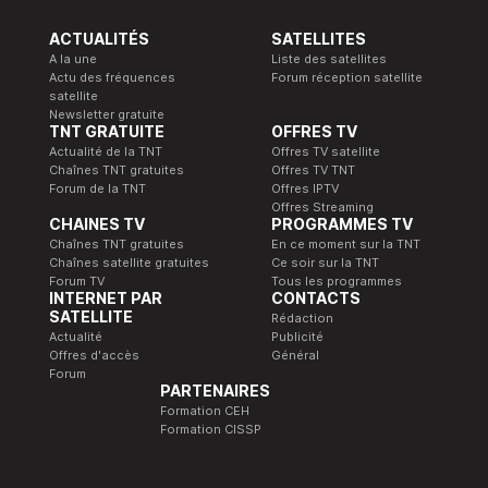
ACTUALITÉS
SATELLITES
A la une
Liste des satellites
Actu des fréquences
Forum réception satellite
satellite
Newsletter gratuite
TNT GRATUITE
OFFRES TV
Actualité de la TNT
Offres TV satellite
Chaînes TNT gratuites
Offres TV TNT
Forum de la TNT
Offres IPTV
Offres Streaming
CHAINES TV
PROGRAMMES TV
Chaînes TNT gratuites
En ce moment sur la TNT
Chaînes satellite gratuites
Ce soir sur la TNT
Forum TV
Tous les programmes
INTERNET PAR
CONTACTS
SATELLITE
Rédaction
Actualité
Publicité
Offres d'accès
Général
Forum
PARTENAIRES
Formation CEH
Formation CISSP