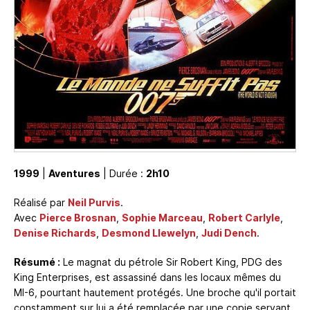
1999
|
Aventures
| Durée :
2h10
Réalisé par
Neil Purvis
.
Avec
Pierce Brosnan
,
Sophie Marceau
,
Robert Carlyle
,
Denise Richards
,
Desmond Llewelyn
,
Judi Dench
.
Résumé :
Le magnat du pétrole Sir Robert King, PDG des
King Enterprises, est assassiné dans les locaux mêmes du
MI-6, pourtant hautement protégés. Une broche qu'il portait
constamment sur lui a été remplacée par une copie servant