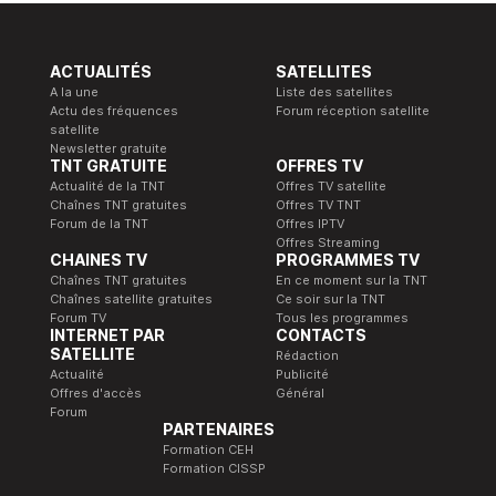
ACTUALITÉS
SATELLITES
A la une
Liste des satellites
Actu des fréquences
Forum réception satellite
satellite
Newsletter gratuite
TNT GRATUITE
OFFRES TV
Actualité de la TNT
Offres TV satellite
Chaînes TNT gratuites
Offres TV TNT
Forum de la TNT
Offres IPTV
Offres Streaming
CHAINES TV
PROGRAMMES TV
Chaînes TNT gratuites
En ce moment sur la TNT
Chaînes satellite gratuites
Ce soir sur la TNT
Forum TV
Tous les programmes
INTERNET PAR
CONTACTS
SATELLITE
Rédaction
Actualité
Publicité
Offres d'accès
Général
Forum
PARTENAIRES
Formation CEH
Formation CISSP