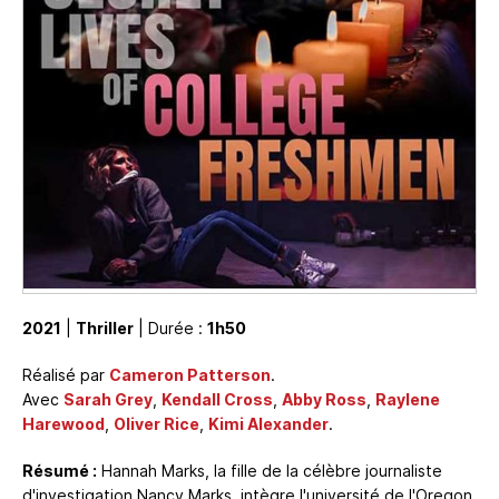
2021
|
Thriller
| Durée :
1h50
Réalisé par
Cameron Patterson
.
Avec
Sarah Grey
,
Kendall Cross
,
Abby Ross
,
Raylene
Harewood
,
Oliver Rice
,
Kimi Alexander
.
Résumé :
Hannah Marks, la fille de la célèbre journaliste
d'investigation Nancy Marks, intègre l'université de l'Oregon