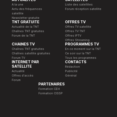
A la une
Liste des satellites
Actu des fréquences
Forum réception satellite
satellite
Newsletter gratuite
TNT GRATUITE
OFFRES TV
Actualité de la TNT
Offres TV satellite
Chaînes TNT gratuites
Offres TV TNT
Forum de la TNT
Offres IPTV
Offres Streaming
CHAINES TV
PROGRAMMES TV
Chaînes TNT gratuites
En ce moment sur la TNT
Chaînes satellite gratuites
Ce soir sur la TNT
Forum TV
Tous les programmes
INTERNET PAR
CONTACTS
SATELLITE
Rédaction
Actualité
Publicité
Offres d'accès
Général
Forum
PARTENAIRES
Formation CEH
Formation CISSP