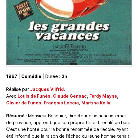
1967
|
Comédie
| Durée :
2h
Réalisé par
Jacques Vilfrid
.
Avec
Louis de Funès
,
Claude Gensac
,
Ferdy Mayne
,
Olivier de Funès
,
François Leccia
,
Martine Kelly
.
Résumé :
Monsieur Bosquier, directeur d'un riche internat
de province, apprend que son propre fils est recalé au bac.
C'est une honte pour la bonne renommée de l'école. Ayant
été informé que la raison de l'échec du jeune homme tenait