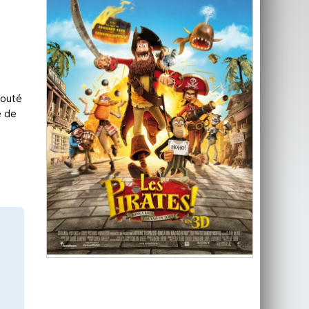
douté
e de