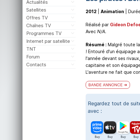
Actualités
Satellites
2012
|
Animation
| Durée
Offres TV
Réalisé par
Gideon Defo
Chaînes TV
Avec
N/A
.
Programmes TV
Internet par satellite
Résumé :
Malgré toute la
TNT
! Entouré d'un équipage au
Forum
l'année devant ses rivaux
Contacts
capitaine et son équipag
L'aventure ne fait que c
BANDE ANNONCE
Regardez tout de sui
avec :