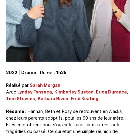
2022
|
Drame
| Durée :
1h25
Réalisé par
Sarah Morgan
.
Avec
Lyndsy Fonseca
,
Kimberley Sustad
,
Erica Durance
,
Tom Stevens
,
Barbara Niven
,
Fred Keating
.
Résumé :
Hannah, Beth et Rosy se retrouvent en Alaska,
chez leurs parents adoptifs, pour les 60 ans de leur mère.
Elles en profitent pour s'ouvrir les unes aux autres sur les
tragédies du passé. Ce qui était une simple réunion de