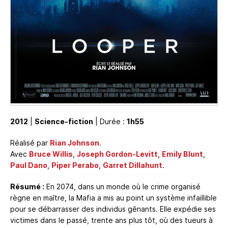
2012
|
Science-fiction
| Durée :
1h55
Réalisé par
Rian Johnson
.
Avec
Bruce Willis
,
Joseph Gordon-Levitt
,
Emily Blunt
,
Paul Dano
,
Piper Perabo
,
Garret Dillahunt
.
Résumé :
En 2074, dans un monde où le crime organisé
règne en maître, la Mafia a mis au point un système infaillible
pour se débarrasser des individus gênants. Elle expédie ses
victimes dans le passé, trente ans plus tôt, où des tueurs à