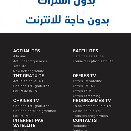
ACTUALITÉS
SATELLITES
A la une
Liste des satellites
Actu des fréquences
Forum réception satellite
satellite
Newsletter gratuite
TNT GRATUITE
OFFRES TV
Actualité de la TNT
Offres TV satellite
Chaînes TNT gratuites
Offres TV TNT
Forum de la TNT
Offres IPTV
Offres Streaming
CHAINES TV
PROGRAMMES TV
Chaînes TNT gratuites
En ce moment sur la TNT
Chaînes satellite gratuites
Ce soir sur la TNT
Forum TV
Tous les programmes
INTERNET PAR
CONTACTS
SATELLITE
Rédaction
Actualité
Publicité