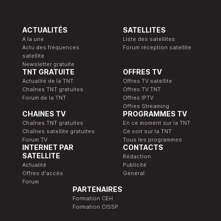
ACTUALITÉS
SATELLITES
A la une
Liste des satellites
Actu des fréquences
Forum réception satellite
satellite
Newsletter gratuite
TNT GRATUITE
OFFRES TV
Actualité de la TNT
Offres TV satellite
Chaînes TNT gratuites
Offres TV TNT
Forum de la TNT
Offres IPTV
Offres Streaming
CHAINES TV
PROGRAMMES TV
Chaînes TNT gratuites
En ce moment sur la TNT
Chaînes satellite gratuites
Ce soir sur la TNT
Forum TV
Tous les programmes
INTERNET PAR
CONTACTS
SATELLITE
Rédaction
Actualité
Publicité
Offres d'accès
Général
Forum
PARTENAIRES
Formation CEH
Formation CISSP