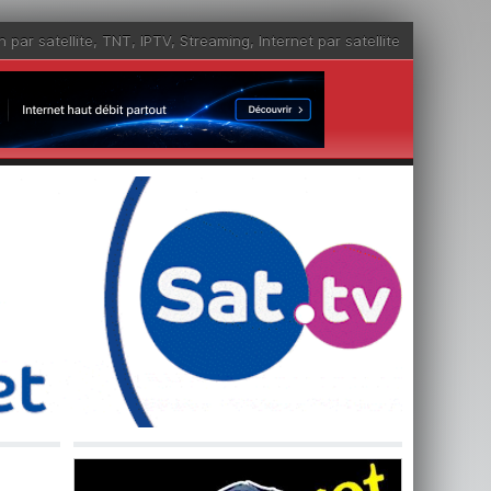
n par satellite
,
TNT
,
IPTV
,
Streaming
,
Internet par satellite