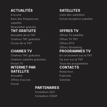
ACTUALITÉS
SATELLITES
A la une
Liste des satellites
Actu des fréquences
Forum réception satellite
satellite
Newsletter gratuite
TNT GRATUITE
OFFRES TV
Actualité de la TNT
Offres TV satellite
Chaînes TNT gratuites
Offres TV TNT
Forum de la TNT
Offres IPTV
Offres Streaming
CHAINES TV
PROGRAMMES TV
Chaînes TNT gratuites
En ce moment sur la TNT
Chaînes satellite gratuites
Ce soir sur la TNT
Forum TV
Tous les programmes
INTERNET PAR
CONTACTS
SATELLITE
Rédaction
Actualité
Publicité
Offres d'accès
Général
Forum
PARTENAIRES
Formation CEH
Formation CISSP