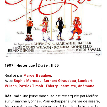
1997
|
Historique
| Durée :
1h55
Réalisé par
Marcel Beaulieu
.
Avec
Sophie Marceau
,
Bernard Giraudeau
,
Lambert
Wilson
,
Patrick Timsit
,
Thierry Lhermitte
,
Anémone
.
Résumé :
Une jeune danseuse est remarquée par Molière
sur un marché lyonnais. Pour échapper à une vie de misère,
Marquise épouse Gros-René, comédien dans la troupe du