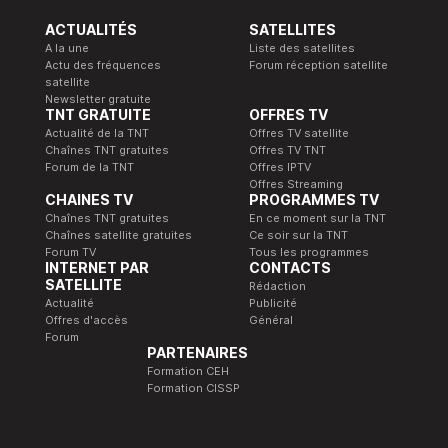
ACTUALITÉS
SATELLITES
A la une
Liste des satellites
Actu des fréquences
Forum réception satellite
satellite
Newsletter gratuite
TNT GRATUITE
OFFRES TV
Actualité de la TNT
Offres TV satellite
Chaînes TNT gratuites
Offres TV TNT
Forum de la TNT
Offres IPTV
Offres Streaming
CHAINES TV
PROGRAMMES TV
Chaînes TNT gratuites
En ce moment sur la TNT
Chaînes satellite gratuites
Ce soir sur la TNT
Forum TV
Tous les programmes
INTERNET PAR
CONTACTS
SATELLITE
Rédaction
Actualité
Publicité
Offres d'accès
Général
Forum
PARTENAIRES
Formation CEH
Formation CISSP