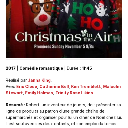
2017
|
Comédie romantique
| Durée :
1h45
Réalisé par
Janna King
.
Avec
Eric Close
,
Catherine Bell
,
Ken Tremblett
,
Malcolm
Stewart
,
Emily Holmes
,
Trinity Rose Likins
.
Résumé :
Robert, un inventeur de jouets, doit présenter sa
ligne de produits au patron d'une grande chaîne de
supermarchés et organiser pour lui un dîner de Noël chez lui.
Il est seul avec ses deux enfants, et son emploi du temps