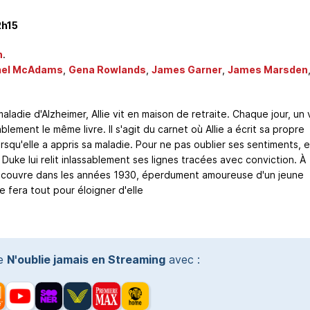
2h15
n
.
hel McAdams
,
Gena Rowlands
,
James Garner
,
James Marsden
aladie d'Alzheimer, Allie vit en maison de retraite. Chaque jour, un v
ablement le même livre. Il s'agit du carnet où Allie a écrit sa propre
orsqu'elle a appris sa maladie. Pour ne pas oublier ses sentiments, e
uke lui relit inlassablement ses lignes tracées avec conviction. À
découvre dans les années 1930, éperdument amoureuse d'un jeune
fera tout pour éloigner d'elle
te
N'oublie jamais en Streaming
avec :