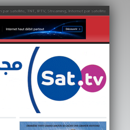
n par satellite
,
TNT
,
IPTV
,
Streaming
,
Internet par satellite