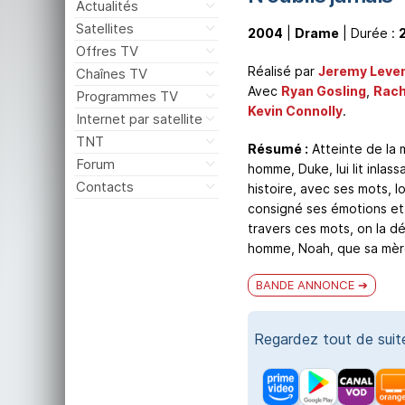
Actualités
Satellites
2004
|
Drame
| Durée :
Offres TV
Réalisé par
Jeremy Leve
Chaînes TV
Avec
Ryan Gosling
,
Rac
Programmes TV
Kevin Connolly
.
Internet par satellite
TNT
Résumé :
Atteinte de la m
Forum
homme, Duke, lui lit inlass
Contacts
histoire, avec ses mots, l
consigné ses émotions et D
travers ces mots, on la 
homme, Noah, que sa mère 
BANDE ANNONCE
Regardez tout de sui