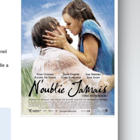
,
ieil
lle a