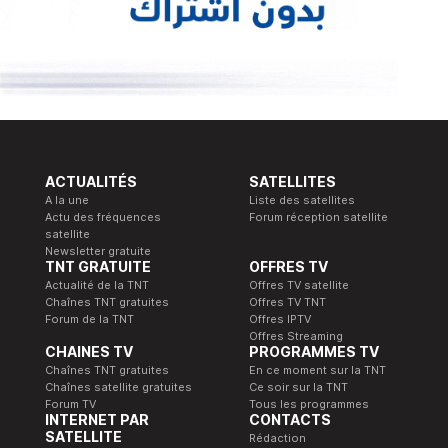
ACTUALITÉS
SATELLITES
A la une
Liste des satellites
Actu des fréquences
Forum réception satellite
satellite
Newsletter gratuite
TNT GRATUITE
OFFRES TV
Actualité de la TNT
Offres TV satellite
Chaînes TNT gratuites
Offres TV TNT
Forum de la TNT
Offres IPTV
Offres Streaming
CHAINES TV
PROGRAMMES TV
Chaînes TNT gratuites
En ce moment sur la TNT
Chaînes satellite gratuites
Ce soir sur la TNT
Forum TV
Tous les programmes
INTERNET PAR
CONTACTS
SATELLITE
Rédaction