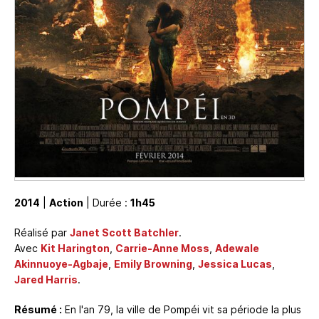
2014
|
Action
| Durée :
1h45
Réalisé par
Janet Scott Batchler
.
Avec
Kit Harington
,
Carrie-Anne Moss
,
Adewale
Akinnuoye-Agbaje
,
Emily Browning
,
Jessica Lucas
,
Jared Harris
.
Résumé :
En l'an 79, la ville de Pompéi vit sa période la plus