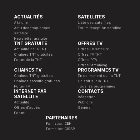
ACTUALITÉS
SATELLITES
A la une
Liste des satellites
Actu des fréquences
Forum réception satellite
satellite
Newsletter gratuite
TNT GRATUITE
OFFRES TV
Actualité de la TNT
Offres TV satellite
Chaînes TNT gratuites
Offres TV TNT
Forum de la TNT
Offres IPTV
Offres Streaming
CHAINES TV
PROGRAMMES TV
Chaînes TNT gratuites
En ce moment sur la TNT
Chaînes satellite gratuites
Ce soir sur la TNT
Forum TV
Tous les programmes
INTERNET PAR
CONTACTS
SATELLITE
Rédaction
Actualité
Publicité
Offres d'accès
Général
Forum
PARTENAIRES
Formation CEH
Formation CISSP