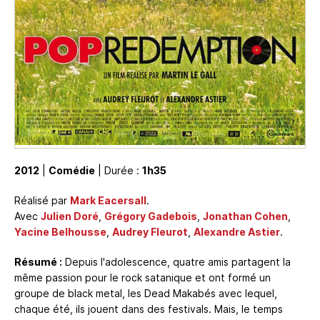
2012
|
Comédie
| Durée :
1h35
Réalisé par
Mark Eacersall
.
Avec
Julien Doré
,
Grégory Gadebois
,
Jonathan Cohen
,
Yacine Belhousse
,
Audrey Fleurot
,
Alexandre Astier
.
Résumé :
Depuis l'adolescence, quatre amis partagent la
même passion pour le rock satanique et ont formé un
groupe de black metal, les Dead Makabés avec lequel,
chaque été, ils jouent dans des festivals. Mais, le temps