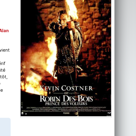
Alan
vient
rif
ité
tôt,
e
be