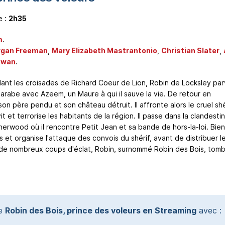
e :
2h35
m
.
gan Freeman
,
Mary Elizabeth Mastrantonio
,
Christian Slater
,
Ewan
.
ant les croisades de Richard Coeur de Lion, Robin de Locksley par
arabe avec Azeem, un Maure à qui il sauve la vie. De retour en
on père pendu et son château détruit. Il affronte alors le cruel shé
t et terrorise les habitants de la région. Il passe dans la clandestin
herwood où il rencontre Petit Jean et sa bande de hors-la-loi. Bien
et organise l'attaque des convois du shérif, avant de distribuer l
 de nombreux coups d'éclat, Robin, surnommé Robin des Bois, tom
te
Robin des Bois, prince des voleurs en Streaming
avec :