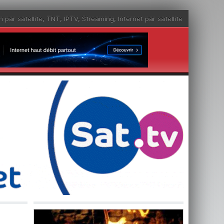
n par satellite
,
TNT
,
IPTV
,
Streaming
,
Internet par satellite