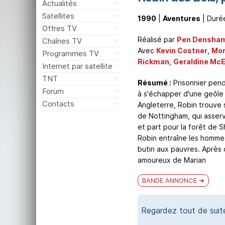
Actualités
Satellites
1990
|
Aventures
| Duré
Offres TV
Réalisé par
Pen Densha
Chaînes TV
Avec
Kevin Costner
,
Mor
Programmes TV
Rickman
,
Geraldine Mc
Internet par satellite
TNT
Résumé :
Prisonnier pend
Forum
à s'échapper d'une geôle 
Contacts
Angleterre, Robin trouve s
de Nottingham, qui asservi
et part pour la forêt de S
Robin entraîne les hommes 
butin aux pauvres. Après
amoureux de Marian
BANDE ANNONCE
Regardez tout de sui