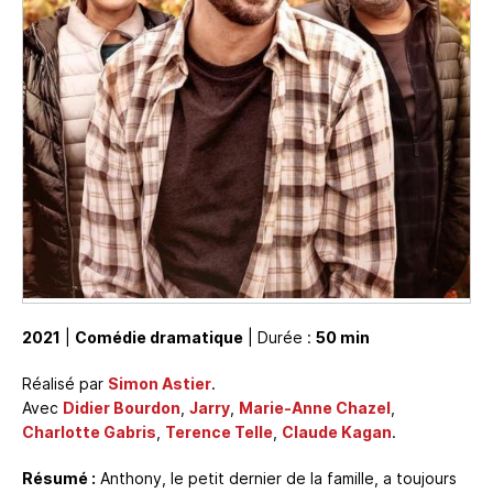
2021
|
Comédie dramatique
| Durée :
50 min
Réalisé par
Simon Astier
.
Avec
Didier Bourdon
,
Jarry
,
Marie-Anne Chazel
,
Charlotte Gabris
,
Terence Telle
,
Claude Kagan
.
Résumé :
Anthony, le petit dernier de la famille, a toujours