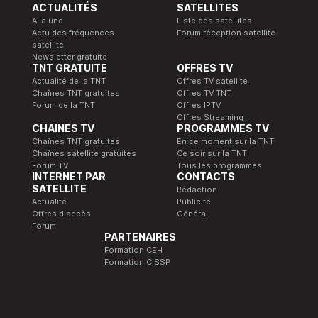
ACTUALITÉS
SATELLITES
A la une
Liste des satellites
Actu des fréquences
Forum réception satellite
satellite
Newsletter gratuite
TNT GRATUITE
OFFRES TV
Actualité de la TNT
Offres TV satellite
Chaînes TNT gratuites
Offres TV TNT
Forum de la TNT
Offres IPTV
Offres Streaming
CHAINES TV
PROGRAMMES TV
Chaînes TNT gratuites
En ce moment sur la TNT
Chaînes satellite gratuites
Ce soir sur la TNT
Forum TV
Tous les programmes
INTERNET PAR
CONTACTS
SATELLITE
Rédaction
Actualité
Publicité
Offres d'accès
Général
Forum
PARTENAIRES
Formation CEH
Formation CISSP