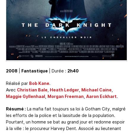
2008
|
Fantastique
| Durée :
2h40
Réalisé par
Bob Kane
.
Avec
Christian Bale
,
Heath Ledger
,
Michael Caine
,
Maggie Gyllenhaal
,
Morgan Freeman
,
Aaron Eckhart
.
Résumé :
La mafia fait toujours sa loi à Gotham City, malgré
les efforts de la police et la lassitude de la population.
Pourtant, un homme se bat au grand jour et redonne espoir
à la ville : le procureur Harvey Dent. Associé au lieutenant