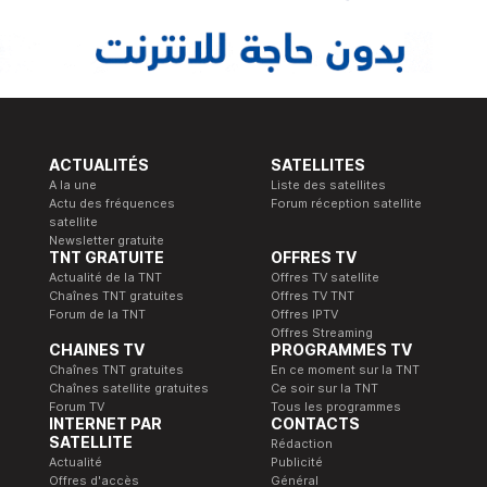
ACTUALITÉS
SATELLITES
A la une
Liste des satellites
Actu des fréquences
Forum réception satellite
satellite
Newsletter gratuite
TNT GRATUITE
OFFRES TV
Actualité de la TNT
Offres TV satellite
Chaînes TNT gratuites
Offres TV TNT
Forum de la TNT
Offres IPTV
Offres Streaming
CHAINES TV
PROGRAMMES TV
Chaînes TNT gratuites
En ce moment sur la TNT
Chaînes satellite gratuites
Ce soir sur la TNT
Forum TV
Tous les programmes
INTERNET PAR
CONTACTS
SATELLITE
Rédaction
Actualité
Publicité
Offres d'accès
Général