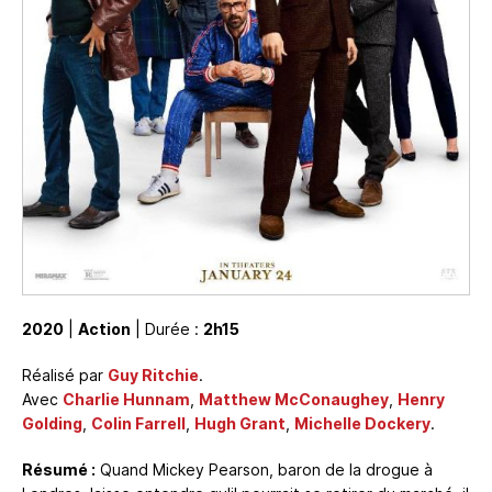
2020
|
Action
| Durée :
2h15
Réalisé par
Guy Ritchie
.
Avec
Charlie Hunnam
,
Matthew McConaughey
,
Henry
Golding
,
Colin Farrell
,
Hugh Grant
,
Michelle Dockery
.
Résumé :
Quand Mickey Pearson, baron de la drogue à