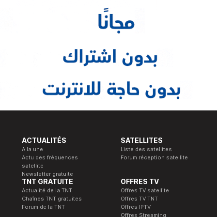
ACTUALITÉS
SATELLITES
A la une
Liste des satellites
Actu des fréquences
Forum réception satellite
satellite
Newsletter gratuite
TNT GRATUITE
OFFRES TV
Actualité de la TNT
Offres TV satellite
Chaînes TNT gratuites
Offres TV TNT
Forum de la TNT
Offres IPTV
Offres Streaming