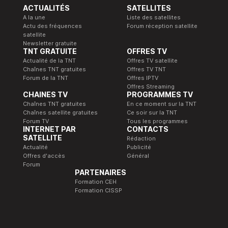
ACTUALITÉS
SATELLITES
A la une
Liste des satellites
Actu des fréquences
Forum réception satellite
satellite
Newsletter gratuite
TNT GRATUITE
OFFRES TV
Actualité de la TNT
Offres TV satellite
Chaînes TNT gratuites
Offres TV TNT
Forum de la TNT
Offres IPTV
Offres Streaming
CHAINES TV
PROGRAMMES TV
Chaînes TNT gratuites
En ce moment sur la TNT
Chaînes satellite gratuites
Ce soir sur la TNT
Forum TV
Tous les programmes
INTERNET PAR
CONTACTS
SATELLITE
Rédaction
Actualité
Publicité
Offres d'accès
Général
Forum
PARTENAIRES
Formation CEH
Formation CISSP