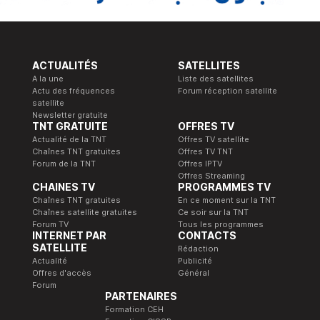
ACTUALITÉS
SATELLITES
A la une
Liste des satellites
Actu des fréquences
Forum réception satellite
satellite
Newsletter gratuite
TNT GRATUITE
OFFRES TV
Actualité de la TNT
Offres TV satellite
Chaînes TNT gratuites
Offres TV TNT
Forum de la TNT
Offres IPTV
Offres Streaming
CHAINES TV
PROGRAMMES TV
Chaînes TNT gratuites
En ce moment sur la TNT
Chaînes satellite gratuites
Ce soir sur la TNT
Forum TV
Tous les programmes
INTERNET PAR
CONTACTS
SATELLITE
Rédaction
Actualité
Publicité
Offres d'accès
Général
Forum
PARTENAIRES
Formation CEH