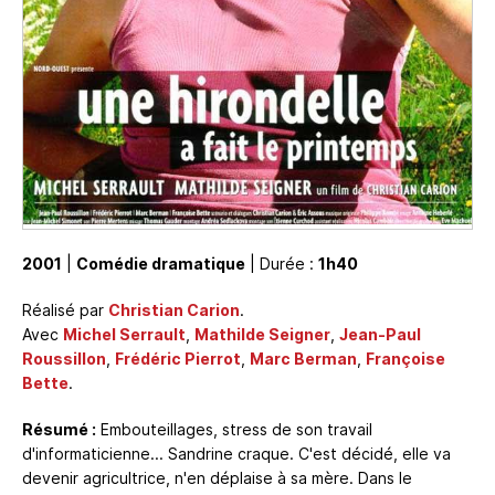
2001
|
Comédie dramatique
| Durée :
1h40
Réalisé par
Christian Carion
.
Avec
Michel Serrault
,
Mathilde Seigner
,
Jean-Paul
Roussillon
,
Frédéric Pierrot
,
Marc Berman
,
Françoise
Bette
.
Résumé :
Embouteillages, stress de son travail
d'informaticienne... Sandrine craque. C'est décidé, elle va
devenir agricultrice, n'en déplaise à sa mère. Dans le