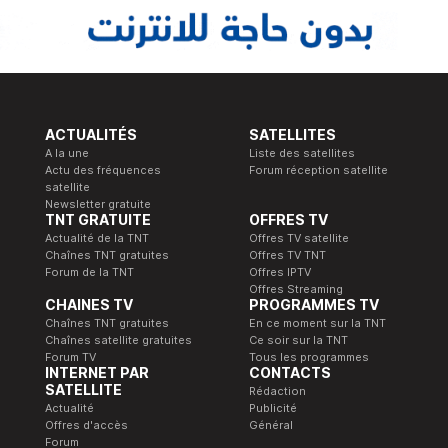
ACTUALITÉS
SATELLITES
A la une
Liste des satellites
Actu des fréquences
Forum réception satellite
satellite
Newsletter gratuite
TNT GRATUITE
OFFRES TV
Actualité de la TNT
Offres TV satellite
Chaînes TNT gratuites
Offres TV TNT
Forum de la TNT
Offres IPTV
Offres Streaming
CHAINES TV
PROGRAMMES TV
Chaînes TNT gratuites
En ce moment sur la TNT
Chaînes satellite gratuites
Ce soir sur la TNT
Forum TV
Tous les programmes
INTERNET PAR
CONTACTS
SATELLITE
Rédaction
Actualité
Publicité
Offres d'accès
Général
Forum