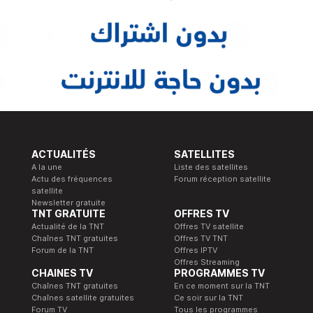
ACTUALITÉS
SATELLITES
A la une
Liste des satellites
Actu des fréquences
Forum réception satellite
satellite
Newsletter gratuite
TNT GRATUITE
OFFRES TV
Actualité de la TNT
Offres TV satellite
Chaînes TNT gratuites
Offres TV TNT
Forum de la TNT
Offres IPTV
Offres Streaming
CHAINES TV
PROGRAMMES TV
Chaînes TNT gratuites
En ce moment sur la TNT
Chaînes satellite gratuites
Ce soir sur la TNT
Forum TV
Tous les programmes