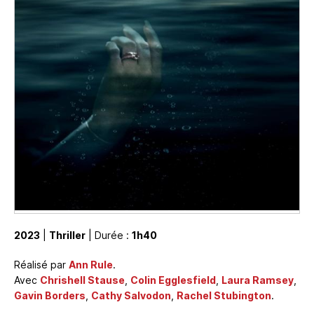
2023
|
Thriller
| Durée :
1h40
Réalisé par
Ann Rule
.
Avec
Chrishell Stause
,
Colin Egglesfield
,
Laura Ramsey
,
Gavin Borders
,
Cathy Salvodon
,
Rachel Stubington
.