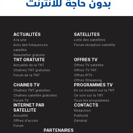
ACTUALITÉS
SATELLITES
A la une
Liste des satellites
Actu des fréquences
Forum réception satellite
satellite
Newsletter gratuite
TNT GRATUITE
OFFRES TV
Actualité de la TNT
Offres TV satellite
Chaînes TNT gratuites
Offres TV TNT
Forum de la TNT
Offres IPTV
Offres Streaming
CHAINES TV
PROGRAMMES TV
Chaînes TNT gratuites
En ce moment sur la TNT
Chaînes satellite gratuites
Ce soir sur la TNT
Forum TV
Tous les programmes
INTERNET PAR
CONTACTS
SATELLITE
Rédaction
Actualité
Publicité
Offres d'accès
Général
Forum
PARTENAIRES