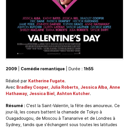
2009
|
Comédie romantique
| Durée :
1h55
Réalisé par
Katherine Fugate
.
Avec
Bradley Cooper
,
Julia Roberts
,
Jessica Alba
,
Anne
Hathaway
,
Jessica Biel
,
Ashton Kutcher
.
Résumé :
C'est la Saint-Valentin, la fête des amoureux. Ce
jour-là, les coeurs battent la chamade de Tokyo à
Ouagadougou, de Moscou à Tananarive et de Londres à
Sydney, tandis que s'échangent sous toutes les latitudes