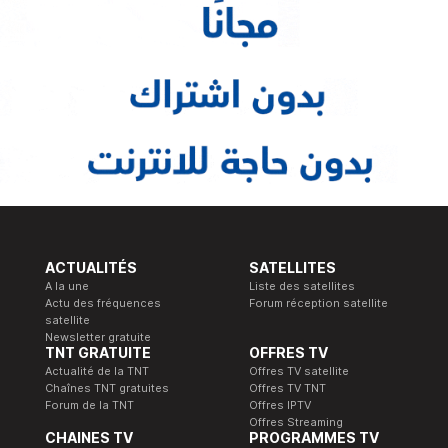
ACTUALITÉS
SATELLITES
A la une
Liste des satellites
Actu des fréquences
Forum réception satellite
satellite
Newsletter gratuite
TNT GRATUITE
OFFRES TV
Actualité de la TNT
Offres TV satellite
Chaînes TNT gratuites
Offres TV TNT
Forum de la TNT
Offres IPTV
Offres Streaming
CHAINES TV
PROGRAMMES TV