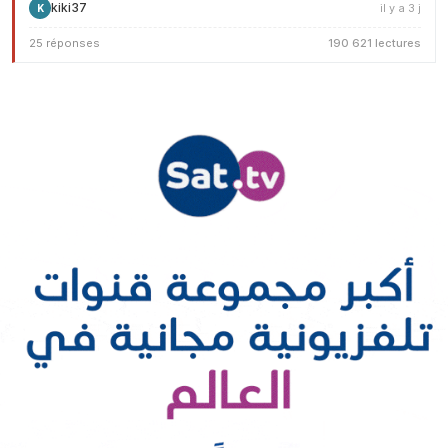
kiki37
il y a 3 j
K
25 réponses
190 621 lectures