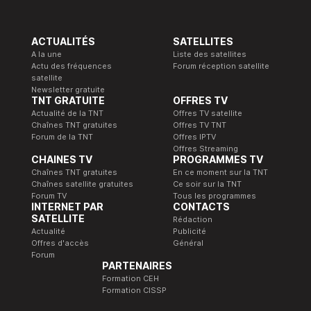
ACTUALITÉS
SATELLITES
A la une
Liste des satellites
Actu des fréquences
Forum réception satellite
satellite
Newsletter gratuite
TNT GRATUITE
OFFRES TV
Actualité de la TNT
Offres TV satellite
Chaînes TNT gratuites
Offres TV TNT
Forum de la TNT
Offres IPTV
Offres Streaming
CHAINES TV
PROGRAMMES TV
Chaînes TNT gratuites
En ce moment sur la TNT
Chaînes satellite gratuites
Ce soir sur la TNT
Forum TV
Tous les programmes
INTERNET PAR
CONTACTS
SATELLITE
Rédaction
Actualité
Publicité
Offres d'accès
Général
Forum
PARTENAIRES
Formation CEH
Formation CISSP