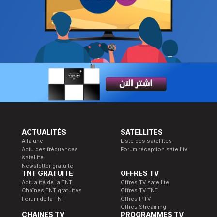
ACTUALITÉS
SATELLITES
A la une
Liste des satellites
Actu des fréquences
Forum réception satellite
satellite
Newsletter gratuite
TNT GRATUITE
OFFRES TV
Actualité de la TNT
Offres TV satellite
Chaînes TNT gratuites
Offres TV TNT
Forum de la TNT
Offres IPTV
Offres Streaming
CHAINES TV
PROGRAMMES TV