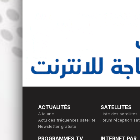
ACTUALITÉS
SATELLITES
A la une
Liste des satellites
Actu des fréquences satellite
Forum réception sate
Newsletter gratuite
PROGRAMMES TV
INTERNET PAR