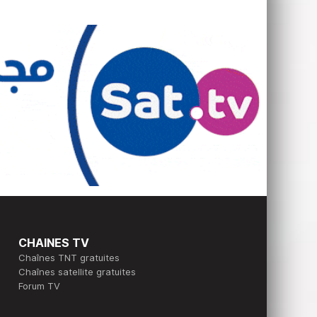
CHAINES TV
Chaînes TNT gratuites
Chaînes satellite gratuites
Forum TV