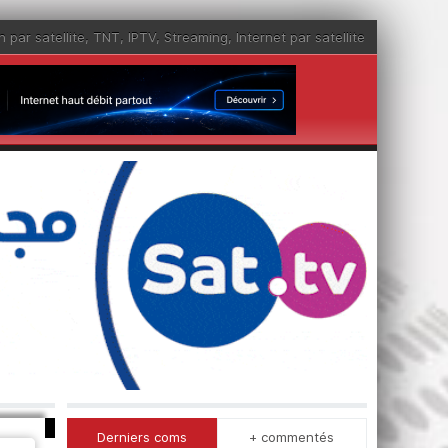
n par satellite
,
TNT
,
IPTV
,
Streaming
,
Internet par satellite
Derniers coms
+ commentés