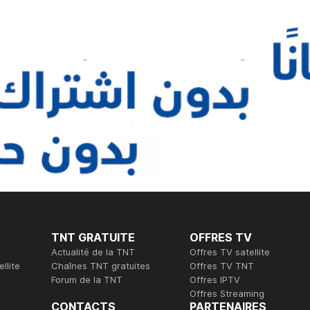
TNT GRATUITE
OFFRES TV
Actualité de la TNT
Offres TV satellite
llite
Chaînes TNT gratuites
Offres TV TNT
Forum de la TNT
Offres IPTV
Offres Streaming
CONTACTS
PARTENAIRES