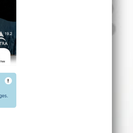
!
ges.