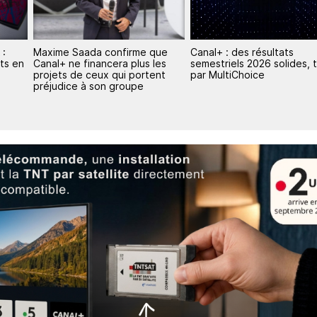
que
Canal+ : des résultats
Canal+ annonce un
les
semestriels 2026 solides, tirés
investissement record de 
nt
par MultiChoice
d'un milliard d'euros dans l
cinéma