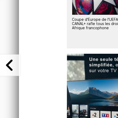
s de
Coupe d'Europe de l'UEFA :
Maxime Saada confirme 
CANAL+ rafle tous les droits en
Canal+ ne financera plus 
 2029
Afrique francophone
projets de ceux qui porte
e
préjudice à son groupe