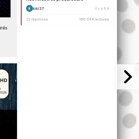
kiki37
il y a 8 h
K
3
4
25 réponses
190 044 lectures
Canal+ prépare des
Canal+ Distribution signe a
près
modifications importantes à
3sat pour diffuser le conce
e
son plan de service
de BTS